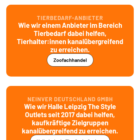
TIERBEDARF-ANBIETER
Wie wir einem Anbieter im Bereich
Tierbedarf dabei helfen,
Tierhalter:innen kanalübergreifend
zu erreichen.
Zoofachhandel
NEINVER DEUTSCHLAND GMBH
Wie wir Halle Leipzig The Style
Outlets seit 2017 dabei helfen,
kaufkräftige Zielgruppen
kanalübergreifend zu erreichen.