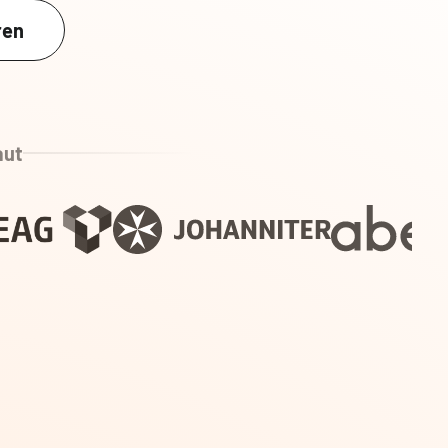
ren
aut