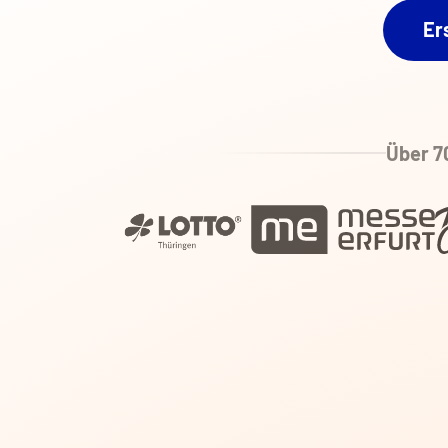
Er
Über 7