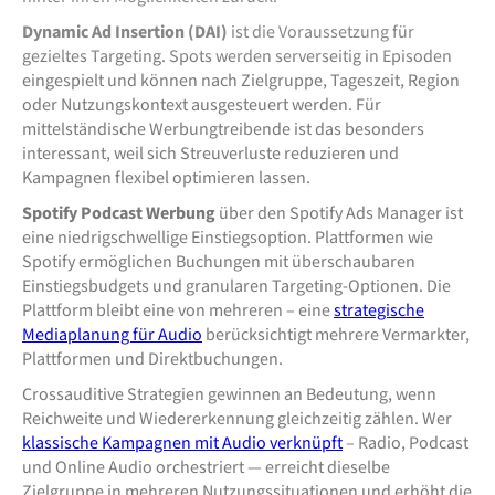
Dynamic Ad Insertion (DAI)
ist die Voraussetzung für
gezieltes Targeting. Spots werden serverseitig in Episoden
eingespielt und können nach Zielgruppe, Tageszeit, Region
oder Nutzungskontext ausgesteuert werden. Für
mittelständische Werbungtreibende ist das besonders
interessant, weil sich Streuverluste reduzieren und
Kampagnen flexibel optimieren lassen.
Spotify Podcast Werbung
über den Spotify Ads Manager ist
eine niedrigschwellige Einstiegsoption. Plattformen wie
Spotify ermöglichen Buchungen mit überschaubaren
Einstiegsbudgets und granularen Targeting-Optionen. Die
Plattform bleibt eine von mehreren – eine
strategische
Mediaplanung für Audio
berücksichtigt mehrere Vermarkter,
Plattformen und Direktbuchungen.
Crossauditive Strategien gewinnen an Bedeutung, wenn
Reichweite und Wiedererkennung gleichzeitig zählen. Wer
klassische Kampagnen mit Audio verknüpft
– Radio, Podcast
und Online Audio orchestriert — erreicht dieselbe
Zielgruppe in mehreren Nutzungssituationen und erhöht die