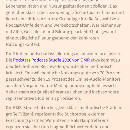
Lebensrealitäten und Nutzungssituationen abbilden. Das
geht über klassische soziodemografische Cluster hinaus und
liefert eine differenziertere Grundlage für die Auswahl von
Podcast-Umfeldern und Werbebotschaften. Wer bisher nur
mit Alter, Geschlecht und Bildung gearbeitet hat, gewinnt
eine zusätzliche Planungsebene: den konkreten
Nutzungskontext.
Die Studienlandschaft ist allerdings nicht widerspruchsfrei.
Die
Podstars Podcast-Studie 2026 von OMR
etwa kommt zu
deutlich höheren Reichweiten, wurde aber methodisch
kritisiert: Eine wöchentliche Nutzungsquote von 70 Prozent
passt schwer zu den 19 Prozent des Online-Audio-Monitors
aus dem Vorjahr. Für die Mediaplanung empfiehlt es sich
daher, mehrere Quellen heranzuziehen und insbesondere
repräsentative Studien zu priorisieren.
Die RMS-Studie hat im Vergleich klare methodische Stärken:
große Fallzahl, repräsentative Stichprobe, externer
Forschungspartner. Wir nutzen sie als Hauptreferenz,
ergänzen sie aber durch agma-Reichweitendaten und